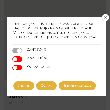
Cl
Uporabljamo piškotke, da vam zagotovimo
najboljšo izkušnjo na naši spletni strani.
Več o tem, katere piškotke uporabljamo,
lahko izveste ali jih izklopite v
nastavitvah
.
Zahtevani
Zahtevani
Analitični
Analitični
Oglaševalski
Oglaševalski
Sprejmi
Zavrni
Shrani spremembe
SEARCH