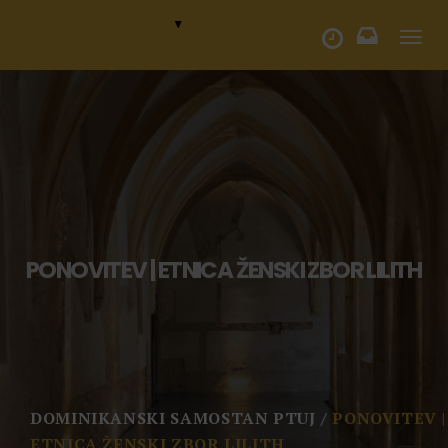
Togg
ODPIRALNI ČAS
navi
PONOVITEV | ETNICA ŽENSKI ZBOR LILITH
DOMINIKANSKI SAMOSTAN PTUJ
PONOVITEV |
ETNICA ŽENSKI ZBOR LILITH