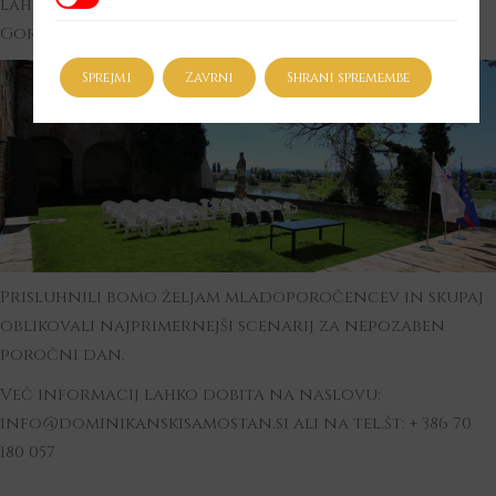
lahko uzremo silhueto romarske cerkve na Ptujski
Gori.
Sprejmi
Zavrni
Shrani spremembe
Prisluhnili bomo željam mladoporočencev in skupaj
oblikovali najprimernejši scenarij za nepozaben
poročni dan.
Več informacij lahko dobita na naslovu:
info@dominikanskisamostan.si
ali na tel.št: + 386 70
180 057