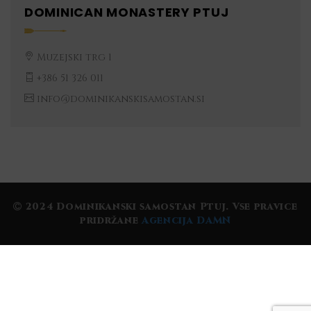
DOMINICAN MONASTERY PTUJ
Muzejski trg 1
+386 51 326 011
info@dominikanskisamostan.si
2024 Dominikanski samostan Ptuj. Vse pravice
pridržane
Agencija DAMN