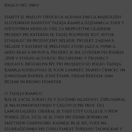
Kmalu več info
Habits je naslov drugega albuma enega najboljših
slovenskih basistov Tadeja Kampla (izjemnega tudi v
svetovnem merilu). Gre za neprofitni glasbeni
projekt pri katerem se Tadej podpisuje kot avtor,
izvajalec in producent skladb. Projekt zajema 6
skladb v katerih se prelivajo zvoki jazz-a, funk-a,
afro-beat-a in pop-a. Projekt je bil izveden fecruarja
,2018 v studiu Acoustic Recording v Prospect
Heights, Brooklyn NY. Pri projektu so poleg Tadeja
Kampla sodelovali še Igor Lumpert, Marko Črnčec in
Jonathan Barber, Josh Evans, Dejan Berden, Ana
Bezjak in Bruno Domiter.
O Tadeju Kamplu:
Bas je začel igrati že v zgodnji mladosti. Diplomiral
je na konservatoriju v Celovcu pri prof. Uli
Langhtalerju. Obiskal je tudi City college v New
Yorku, ZDA. Učil se je tudi pri Denis Irwinu in
Matthew Garrisonu, kasneje pa je bil tudi na
izobraževanju pri Guru Pandit Sureshu Talwalkar v