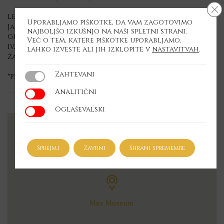
Cl
Lenart Krečič – sax
Uporabljamo piškotke, da vam zagotovimo
Jani Moder – kitara
najboljšo izkušnjo na naši spletni strani.
Gregor Ftičar – klavir
Več o tem, katere piškotke uporabljamo,
Ivar Roban Križič – bas
lahko izveste ali jih izklopite v
nastavitvah
.
Žan Tetičkovič – bobni
Zahtevani
Zahtevani
*Pridržujemo si pravico do spremembe programa
Analitični
Analitični
Oglaševalski
Oglaševalski
Sprejmi
Zavrni
Shrani spremembe