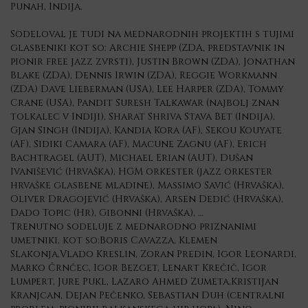
Punah, Indija.
Sodeloval je tudi na mednarodnih projektih s tujimi
glasbeniki kot so: Archie Shepp (ZDA, predstavnik in
pionir free jazz zvrsti), Justin Brown (ZDA), Jonathan
Blake (ZDA), Dennis Irwin (ZDA), Reggie Workmann
(ZDA) Dave Lieberman (USA), Lee Harper (ZDA), Tommy
Crane (USA), Pandit Suresh Talkawar (najbolj znan
tolkalec v Indiji), Sharat Shriva Stava Bet (Indija),
Gjan Singh (Indija), Kandia Kora (AF), Sekou Kouyate
(AF), Sidiki Camara (AF), Macune Zagnu (AF), Erich
Bachtragel (AUT), Michael Erian (AUT), Dušan
Ivanišević (Hrvaška), HGM orkester (jazz orkester
hrvaške glasbene mladine), Massimo Savić (Hrvaška),
Oliver Dragojević (Hrvaška), Arsen Dedić (Hrvaška),
Dado Topic (Hr), Gibonni (Hrvaška), …
Trenutno sodeluje z mednarodno priznanimi
umetniki, kot so:Boris Cavazza, Klemen
Slakonja,Vlado Kreslin, Zoran Predin, Igor Leonardi,
Marko Črnčec, Igor Bezget, Lenart Krečič, Igor
Lumpert, Jure Pukl, Lazaro Ahmed Zumeta,Kristijan
Kranjcan, Dejan Pečenko, Sebastian Duh (centralni