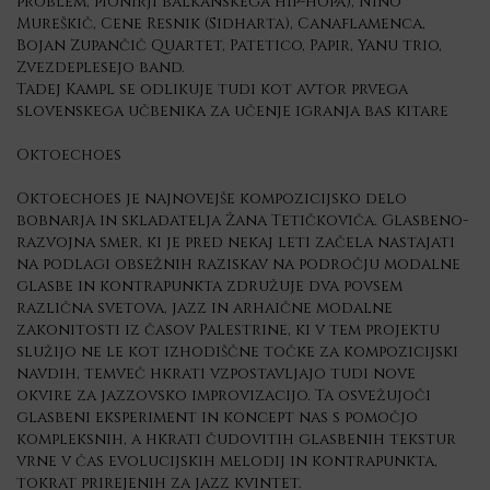
problem, pionirji balkanskega hip-hopa), Nino
Mureškič, Cene Resnik (Sidharta), Canaflamenca,
Bojan Zupančič Quartet, Patetico, Papir, Yanu trio,
Zvezdeplesejo band.
Tadej Kampl se odlikuje tudi kot avtor prvega
slovenskega učbenika za učenje igranja bas kitare
Oktoechoes
Oktoechoes je najnovejše kompozicijsko delo
bobnarja in skladatelja Žana Tetičkoviča. Glasbeno-
razvojna smer, ki je pred nekaj leti začela nastajati
na podlagi obsežnih raziskav na področju modalne
glasbe in kontrapunkta združuje dva povsem
različna svetova, jazz in arhaične modalne
zakonitosti iz časov Palestrine, ki v tem projektu
služijo ne le kot izhodiščne točke za kompozicijski
navdih, temveč hkrati vzpostavljajo tudi nove
okvire za jazzovsko improvizacijo. Ta osvežujoči
glasbeni eksperiment in koncept nas s pomočjo
kompleksnih, a hkrati čudovitih glasbenih tekstur
vrne v čas evolucijskih melodij in kontrapunkta,
tokrat prirejenih za jazz kvintet.