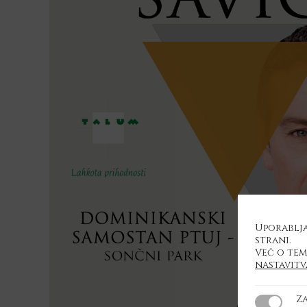
Uporablja
strani.
Več o tem
nastavit
Z
Zahtevan