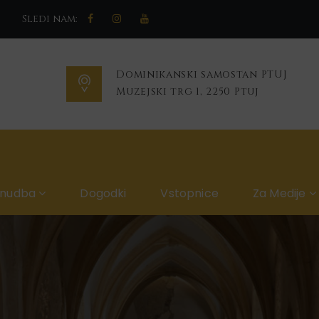
Sledi nam:
Dominikanski samostan PTUJ
Muzejski trg 1, 2250 Ptuj
onudba
Dogodki
Vstopnice
Za Medije