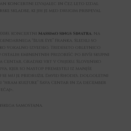
kan koncertni izvajalec in čez leto izdal
ske skladbe, ki jih je med drugim prispeval
2008), koncertni
Massimo sings Sinatra
, na
gendarnega “Blue Eye” Franka. Sledili so
ško vokalno izvedbo. Trideseto obletnico
 ostalih eminentnih prizorišč po bivši skupni
va Centar, Gradski vrt v Osijeku, Slovensko
 kjer so nastop premestili iz manjše
 se mu je pridružil David Rhodes, dolgoletni
ki “hram kulture” Sava Centar in za december
ečaj«.
anskega samostana.