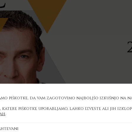
mo piškotke, da vam zagotovimo najboljšo izkušnjo na na
, katere piškotke uporabljamo, lahko izveste ali jih izklop
vah
.
ahtevani
i