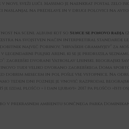
 novi, sveži luči. Massimo je naenkrat postal zelo is
ici naslanjal na predelave in v drugi polovici na avtor
tnost na sceni, albumi kot so
Sunce se ponovo radja
(
rkestra na svojstven način interpretiral standarde le
dobitnik največ Porinov, “hrvaških grammyjev” za mo
 legendarni Puljski Areni, ki se je pridruzila seznamu
o”: zagrebški dvorani Vatroslav Lisinski, beograjski Sa
inovo tudi veliko dvorano zagrebškega Doma sportova,
ed dobrim mesecem in pol pošle vse vstopnice. Na odru
. Samo teden dni pozneje je vnovič razprodal beograjs
 je izdal ploščo » 1 dan ljubavi« 2017 pa ploščo »Isti osj
opil bo v prekrasnem ambientu sončnega parka Dominik