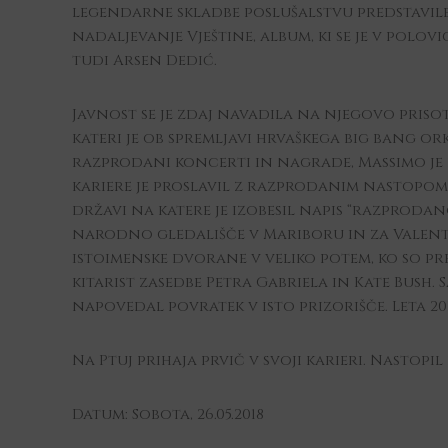
legendarne skladbe poslušalstvu predstavile v
nadaljevanje Vještine, album, ki se je v polov
tudi Arsen Dedić.
Javnost se je zdaj navadila na njegovo priso
kateri je ob spremljavi hrvaškega big bang o
razprodani koncerti in nagrade, Massimo je 
kariere je proslavil z razprodanim nastopom v
državi na katere je izobesil napis “razprodan
narodno gledališče v Mariboru in za Valent
istoimenske dvorane v veliko potem, ko so pr
kitarist zasedbe Petra Gabriela in Kate Bush
napovedal povratek v isto prizorišče. Leta 2015
Na Ptuj prihaja prvič v svoji karieri. Nast
Datum: Sobota, 26.05.2018