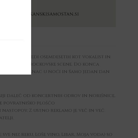
pularnosti sredi osemdesetih kot vokalist in
goslovanske rockovske scene. Do konca
šnic kot so Stranac u noći in Samo jedan dan
siji daleč od koncertnih odrov in norišnice,
 je povratniško ploščo
nastopov. Z ustno reklamo je več in več
telji.
 sve niz reku, Loše vino, Libar, Moja voda) so