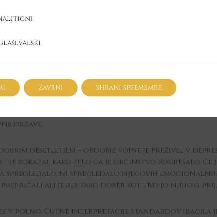
nalitični
i
glaševalski
ski
26. 5. 2018 - 26. 5. 2018
mi
Zavrni
Shrani spremembe
č kot trideset let. Prvič eksplodiral v stratosfero po
uspešnica
Sjaj u tami
je ena najmarkantnejših hitov ju
najpopularnejši hrvaški izvajalec, ki je na krilih uspe
ne države.
brim desetletjem – obdobje vojne je preživel v depre
 – je pokazal kako zelo ga je občinstvo pogrešalo. Če
a spregledalo, ni spregledalo njegovih emocionalnih 
repričali ali je res tako dober kot trdijo njihovi prija
tek v polno. Čutne interpretacije standardov (Bacila je