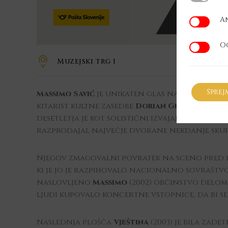
A
Analitičn
O
Oglaševal
Muzejski trg 1
Sprej
Massimo Savić
je unikaten glas na sceni že ve
kitarist kultne zasedbe
Dorian Gray
, katere 
desetletja je kot solistični izvajalec postal 
razprodajal največje dvorane nekdanje skup
Njegov zmagovalni povratek na sceno pred do
ki je jo je razpihovalo nacionalno sovraštvo
naslovljeno
Massimo
(2002) občinstvo delom
ljudi kupovalo koncertne vstopnice, da bi se p
Naslednja plošča
Vještina
(2003) je bila zade