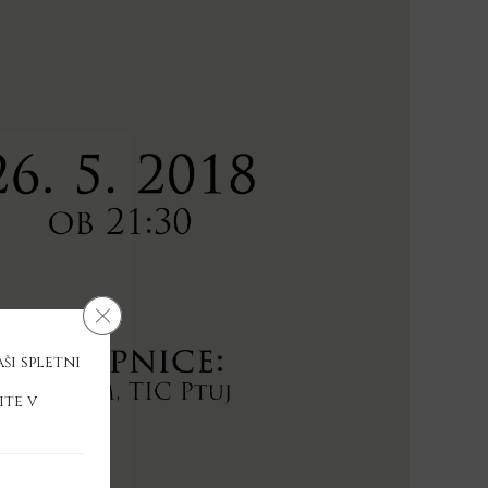
Close GDPR Cookie Banner
ši spletni
ite v