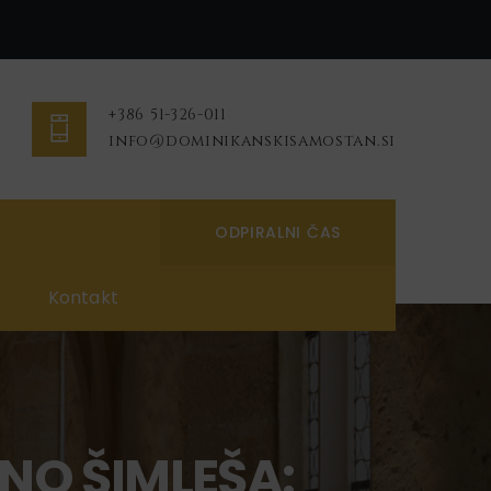
+386 51-326-011
info@dominikanskisamostan.si
ODPIRALNI ČAS
Kontakt
NO ŠIMLEŠA: