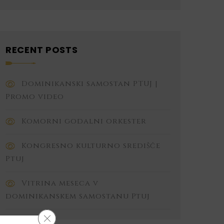
RECENT POSTS
Dominikanski samostan PTUJ |
Promo video
Komorni godalni orkester
Kongresno kulturno središče
Ptuj
Vitrina meseca v
dominikanskem samostanu Ptuj
Close GDPR Cookie Banner