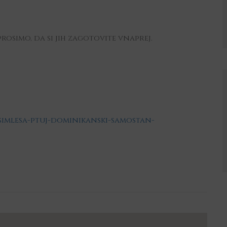
osimo, da si jih zagotovite vnaprej.
-simlesa-ptuj-dominikanski-samostan-