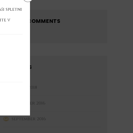
ši spletni
ite v
RECENT COMMENTS
ARCHIVES
marec 2018
december 2016
september 2016