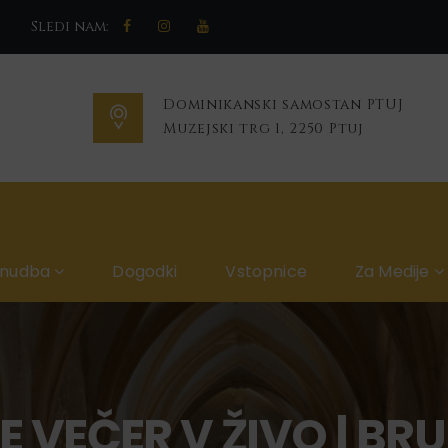
Sledi nam:
Dominikanski samostan PTUJ
Muzejski trg 1, 2250 Ptuj
onudba
Dogodki
Vstopnice
Za Medije
 VEČER V ŽIVO | BRU