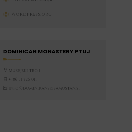
WordPress.org
DOMINICAN MONASTERY PTUJ
Muzejski trg 1
+386 51 326 011
info@dominikanskisamostan.si