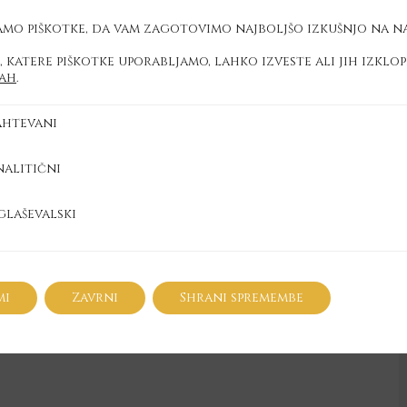
mo piškotke, da vam zagotovimo najboljšo izkušnjo na na
, katere piškotke uporabljamo, lahko izveste ali jih izklop
vah
.
ahtevani
i
nalitični
i
23. 11. 2023 - 23. 11. 2023
glaševalski
ski
iolog ter avtor, ki podpisuje več knjižnih
in duhovnosti. Že več kot 15 let pomaga
i se soočajo. Žensko združenje za boj proti raku
mi
Zavrni
Shrani spremembe
do VAM za pomoč onkološkim bolnikom in
edan predavatelj o izjemnih temah za življenje.