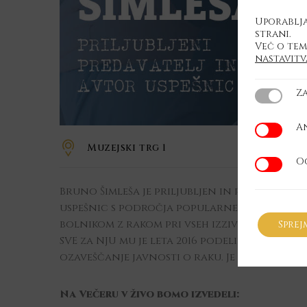
Uporablja
strani.
Več o tem
nastavit
Z
Zahtevan
A
Analitičn
Muzejski trg 1
O
Oglaševal
Bruno Šimleša je priljubljen in priznan soc
uspešnic s področja popularne psihologije 
bolnikom z rakom pri vseh izzivih, s katerim
Sprej
SVE za NJU mu je leta 2016 podelilo nagra
ozaveščanje javnosti o raku. Je srčen in pr
Na Večeru v živo bomo izvedeli: