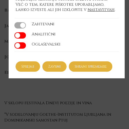
Več o tem, katere piškotke uporabljamo,
lahko izveste ali jih izklopite v
nastavitvah
.
Barbara JERNEJČIČ-FÜRST, mezzosopran
Zahtevani
Zahtevani
Jaka KLUN, kitara
Analitični
Analitični
Matjaž BALAŽIC, harmonika
Oglaševalski
Oglaševalski
Jože BOGOLIN, tolkala
Sprejmi
Zavrni
Shrani spremembe
Elfriede REISSIG, dirigentka
V sklopu festivala Dnevi poezije in vina
*V sodelovanju Goethe-Institutom Ljubljana in
Dominikanski samostan Ptuj