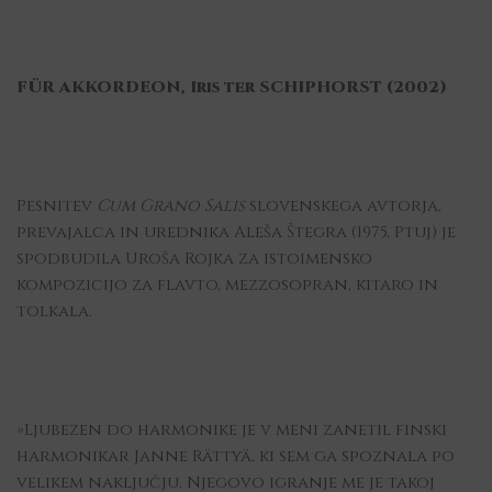
FÜR AKKORDEON, Iris ter SCHIPHORST (2002)
Pesnitev
Cum Grano Salis
slovenskega avtorja,
prevajalca in urednika Aleša Štegra (1975, Ptuj) je
spodbudila Uroša Rojka za istoimensko
kompozicijo za flavto, mezzosopran, kitaro in
tolkala.
»Ljubezen do harmonike je v meni zanetil finski
harmonikar Janne Rättyä, ki sem ga spoznala po
velikem naključju. Njegovo igranje me je takoj